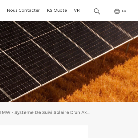
Nous Contacter
KS Quote
VR
FR
1MW - Système De Suivi Solaire D'un Axe En Mauritanie