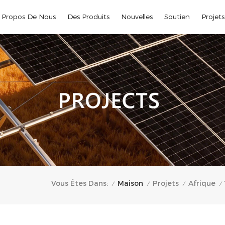
 Propos De Nous
Des Produits
Nouvelles
Soutien
Projets
Maison
Vous Êtes Dans:
Projets
Afrique
/
/
/
/