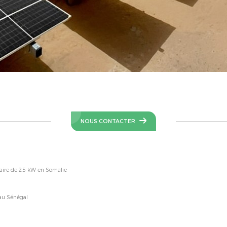
NOUS CONTACTER
olaire de 25 kW en Somalie
au Sénégal