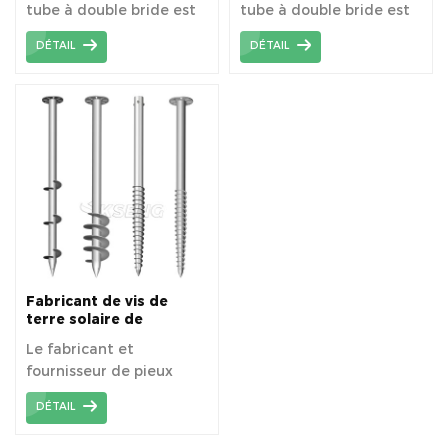
tube à double bride est
tube à double bride est
de cibler les terrains
de cibler les terrains
DÉTAIL
DÉTAIL
complexes et
complexes.
d'augmenter la hauteur
d'installation du support.
Fabricant de vis de
terre solaire de
longueur 1000-3000 mm
Le fabricant et
fournisseur de pieux
vissés solaires de 1000 à
DÉTAIL
3000 mm