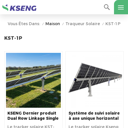
Maison
Traqueur Solaire
KST-1P
Vous Êtes Dans:
/
/
/
KST-1P
KSENG Dernier produit
Système de suivi solaire
Dual Row Linkage Single
à axe unique horizontal
Solar Tracker
KST-1P One Portrait
Le tracker solaire KST-
Le tracker solaire Kseng