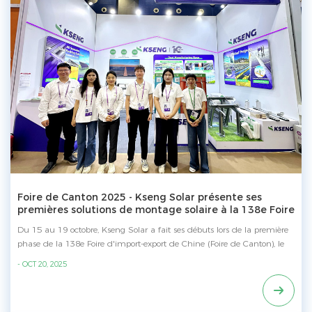
Foire de Canton 2025 - Kseng Solar présente ses
premières solutions de montage solaire à la 138e Foire
de Canton (phase 1).
Du 15 au 19 octobre, Kseng Solar a fait ses débuts lors de la première
phase de la 138e Foire d'import-export de Chine (Foire de Canton), le
plus grand salon international du commerce mondial, en présentant
- OCT 20, 2025
sa gamme complète de solutions de montage pour panneaux solaires
à un public international. Durant les cinq jours de l'exposition, le stand
de Kseng Solar a suscité un vif intérêt auprès des visiteurs, non