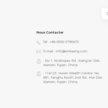
Nous Contacter
Tél :
+86 0592-5795673
E-mail :
info@xmkseng.com
: No.1, Xinshiqiao Rd., Xiang‘an Dist.,
Xiamen, Fujian, China.
: 11&12F, Huixin Wealth Centre, No.
891, Fanghu North 2nd Rd., Huli Dist.,
Xiamen, Fujian, China.