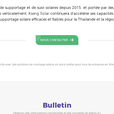
de supportage et de suivi solaires depuis 2015, et portée par deu
s verticalement,
Kseng Solar
continuera d’accélérer ses capacités 
supportage solaire efficaces et fiables pour la Thaïlande et la régio
NOUS CONTACTER
rille avec des solutions de montage solaire en stock prêtes pour tous les scénarios en A
Bulletin
Obtenez des informations industrielles et des nouvelles de Kseng ici.