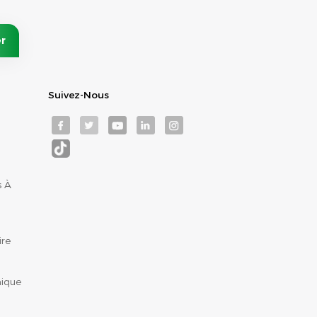
Suivez-Nous
s À
ire
nique