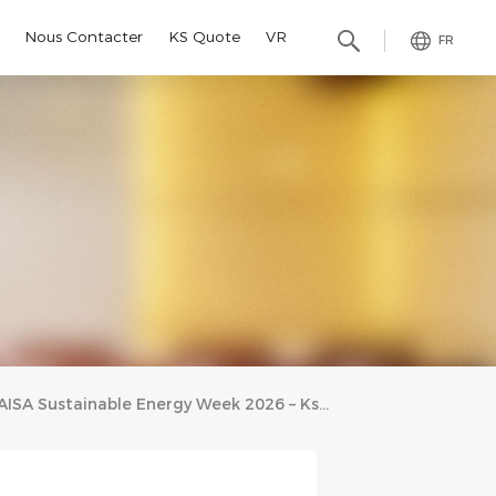
Nous Contacter
KS Quote
VR
FR
AISA Sustainable Energy Week 2026 – Kseng Solar Présente Des Solutions Complètes De Structures De Montage Solaire En Thaïlande