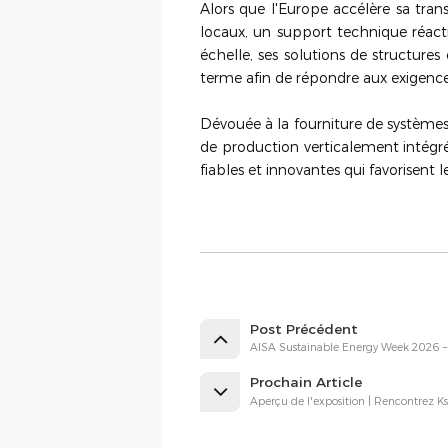
Alors que l'Europe accélère sa tran
locaux, un support technique réacti
échelle, ses solutions de structures
terme afin de répondre aux exigenc
Dévouée à la fourniture de systèmes
de production verticalement intégr
fiables et innovantes qui favorisen
Post Précédent
AISA Sustainable Energy Week 2026 – K
Prochain Article
Aperçu de l'exposition | Rencontrez K