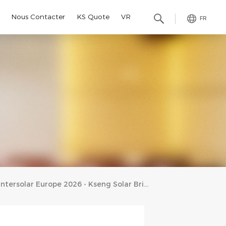
Nous Contacter
KS Quote
VR
FR
Intersolar Europe 2026 - Kseng Solar Brille Avec Des Solutions De Montage Solaire En Stock Prêtes Pour Tous Les Scénarios En Allemagne