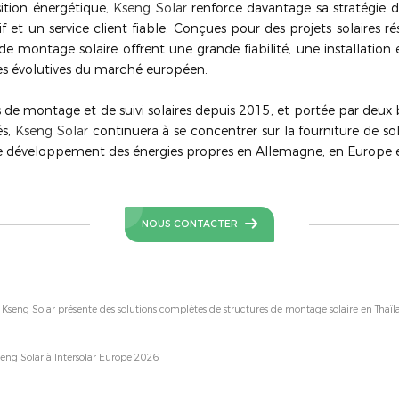
sition énergétique,
Kseng Solar
renforce davantage sa stratégie d
f et un service client fiable. Conçues pour des projets solaires r
 de montage solaire offrent une grande fiabilité, une installatio
es évolutives du marché européen.
 de montage et de suivi solaires depuis 2015, et portée par deux
és,
Kseng Solar
continuera à se concentrer sur la fourniture de so
t le développement des énergies propres en Allemagne, en Europe e
NOUS CONTACTER
seng Solar présente des solutions complètes de structures de montage solaire en Thaï
seng Solar à Intersolar Europe 2026