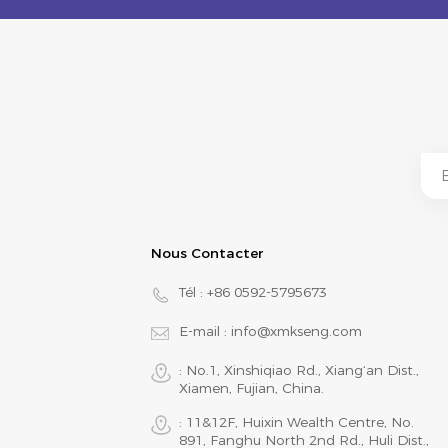
Nous Contacter
Tél :
+86 0592-5795673
E-mail :
info@xmkseng.com
: No.1, Xinshiqiao Rd., Xiang‘an Dist.,
Xiamen, Fujian, China.
: 11&12F, Huixin Wealth Centre, No.
891, Fanghu North 2nd Rd., Huli Dist.,