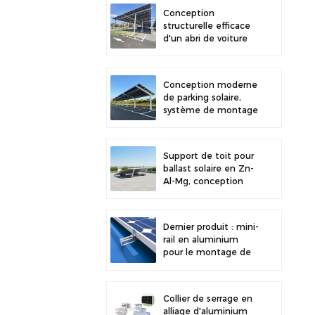
stabilité accrue
Conception
structurelle efficace
d'un abri de voiture
solaire en acier au
carbone pour une
efficacité solaire
Conception moderne
accrue
de parking solaire,
système de montage
solaire pour abri de
voiture en acier au
carbone haute
Support de toit pour
résistance
ballast solaire en Zn-
Al-Mg, conception
récente et
installation facile.
Dernier produit : mini-
rail en aluminium
pour le montage de
panneaux solaires sur
toiture métallique
Collier de serrage en
alliage d'aluminium