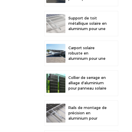
stationnement
extérieur et la
production d'énergie
Support de toit
solaire
métallique solaire en
aluminium pour une
grande durabilité et
une installation
sécurisée des
Carport solaire
panneaux
robuste en
aluminium pour une
énergie solaire
efficace et une
protection optimale
Collier de serrage en
du véhicule
alliage d'aluminium
pour panneau solaire
photovoltaïque,
fixation pour clôture
Rails de montage de
précision en
aluminium pour
toiture solaire, mini-
rails pour une