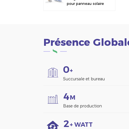
pour panneau solaire
photovoltaïque,
fixation pour clôture
Présence Global
0
+
Succursale et bureau
4
M
Base de production
2
+ WATT