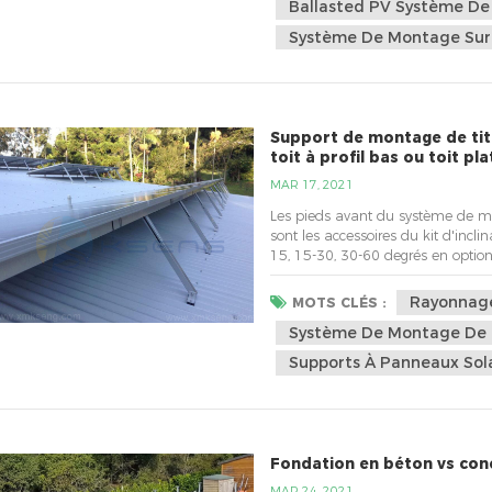
Ballasted PV Système D
Système De Montage Sur 
Support de montage de tit
toit à profil bas ou toit pla
MAR 17, 2021
Les pieds avant du système de mo
sont les accessoires du kit d'incli
15, 15-30, 30-60 degrés en option. • 
Angle d'inclinaison : 10 à 60 deg
de neige : 1,4 kn/m2 • Norme : AS/N
Rayonnage 
MOTS CLÉS :
Système De Montage De 
Supports À Panneaux Solai
Fondation en béton vs conc
MAR 24, 2021