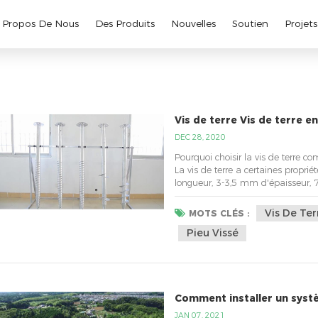
 Propos De Nous
Des Produits
Nouvelles
Soutien
Projets
Vis de terre Vis de terre e
DEC 28, 2020
Pourquoi choisir la vis de terre 
La vis de terre a certaines propr
longueur, 3-3,5 mm d'épaisseur,
mm de diamètre de bride, etc. Les
(béton), elles peuvent être installé
Vis De Ter
MOTS CLÉS :
Pieu Vissé
Comment installer un systè
JAN 07, 2021