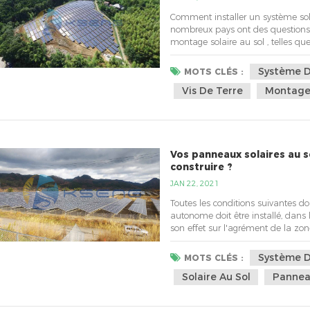
Comment installer un système sola
nombreux pays ont des questions d
montage solaire au sol , telles que 
transport, les différentes altitudes, 
pour tout type de sol. Avec des alt
Système D
MOTS CLÉS :
Vis De Terre
Montage
Vos panneaux solaires au s
construire ?
JAN 22, 2021
Toutes les conditions suivantes do
autonome doit être installé, dan
son effet sur l'agrément de la zone
doit être retiré dès que raisonna
montage solaire au sol , les nouvell
Système D
MOTS CLÉS :
Solaire Au Sol
Pannea