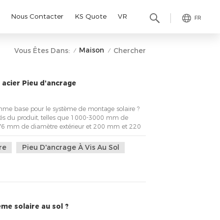
Nous Contacter
KS Quote
VR
FR
Maison
Vous Êtes Dans:
Chercher
/
/
n acier Pieu d'ancrage
comme base pour le système de montage solaire ?
iétés du produit, telles que 1000-3000 mm de
 76 mm de diamètre extérieur et 200 mm et 220
 vis de terre se comparent à d'autres fondations
es rapidement, solides, légères, peu coûteux, ...
re
Pieu D'ancrage À Vis Au Sol
me solaire au sol ?