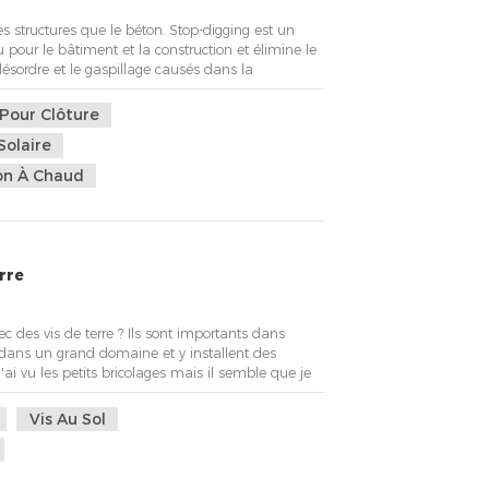
es structures que le béton. Stop-digging est un
 pour le bâtiment et la construction et élimine le
 désordre et le gaspillage causés dans la
 de travail nécessaires pour les semelles
t pas le substratum rocheux, mais traverseront...
 Pour Clôture
Solaire
ion À Chaud
erre
vec des vis de terre ? Ils sont importants dans
ent dans un grand domaine et y installent des
ai vu les petits bricolages mais il semble que je
e gel (36" ici). "Je cherche à construire une
. Une colonne verticale, probablement u...
Vis Au Sol