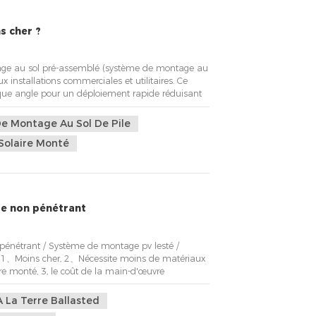
ns cher ?
age au sol pré-assemblé (système de montage au
x installations commerciales et utilitaires. Ce
que angle pour un déploiement rapide réduisant
té conçu avec un profil de poteau unique qui
 et donc d'économiser du matériel et de la main-
e Montage Au Sol De Pile
 Solaire Monté
re non pénétrant
pénétrant / Système de montage pv lesté /
t 1、Moins cher, 2、Nécessite moins de matériaux
aire monté, 3, le coût de la main-d'œuvre
ise l'espace inutilisé, 5、Plus facile à autoriser 6、
rquoi de plus en plus de clients installent des
 La Terre Ballasted