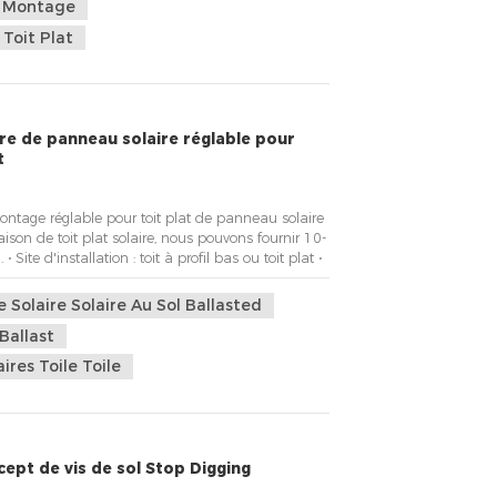
e Montage
Toit Plat
re de panneau solaire réglable pour
t
ntage réglable pour toit plat de panneau solaire
naison de toit plat solaire, nous pouvons fournir 10-
Site d'installation : toit à profil bas ou toit plat •
rés • Vitesse maximale du vent : 60 m/s • Charge
ZS 1170 • Certificatio...
Solaire Solaire Au Sol Ballasted
Ballast
res Toile Toile
ept de vis de sol Stop Digging