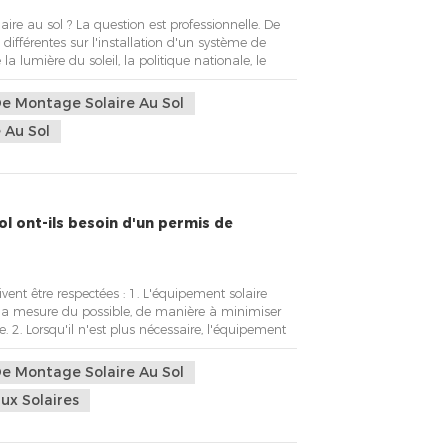
ire au sol ? La question est professionnelle. De
ifférentes sur l'installation d'un système de
la lumière du soleil, la politique nationale, le
le sol, etc. Il existe des solutions solaires au sol
itudes, des nappes phréatiqu...
e Montage Solaire Au Sol
 Au Sol
ol ont-ils besoin d'un permis de
ivent être respectées : 1. L'équipement solaire
s la mesure du possible, de manière à minimiser
. 2. Lorsqu'il n'est plus nécessaire, l'équipement
blement possible. 3.En termes de système de
es conditions de planification signifie...
e Montage Solaire Au Sol
ux Solaires