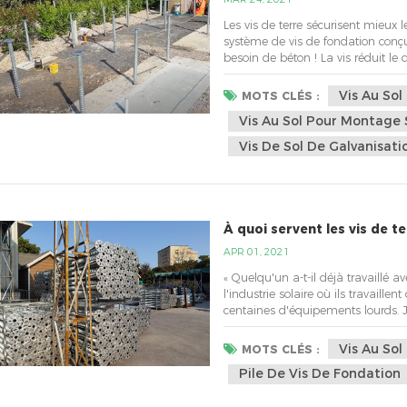
Les vis de terre sécurisent mieux l
système de vis de fondation conçu
besoin de béton ! La vis réduit le
construction et le nombre d'heures
traditionnelles. Ils ne traverseron
Vis Au Sol
MOTS CLÉS :
Vis Au Sol Pour Montage 
Vis De Sol De Galvanisat
À quoi servent les vis de t
APR 01, 2021
« Quelqu'un a-t-il déjà travaillé a
l'industrie solaire où ils travaill
centaines d'équipements lourds. J'
voudrais descendre sous la ligne d
cabane dans les arbres sans arbre
Vis Au Sol
MOTS CLÉS :
Pile De Vis De Fondation