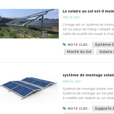
Le solaire au sol est-il moi
FEB 25, 2021
L'image est un système de mont
sol sur pieux de Kseng ) adapté au
cadre de qualité est coupé à cha
les coûts de main-d'œuvre. Il a é
permet de réduire l'encastrement
Système D
MOTS CLÉS :
d'œu...
Monté Au Sol
Solaire
système de montage solai
MAR 04, 2021
Système de montage solaire non 
Système de montage sur toit pla
à installer par rapport au sol sol
d'installation est inférieur, 4、Util
Nettoyage pratique du panneau Pou
Supports À
MOTS CLÉS :
syst...