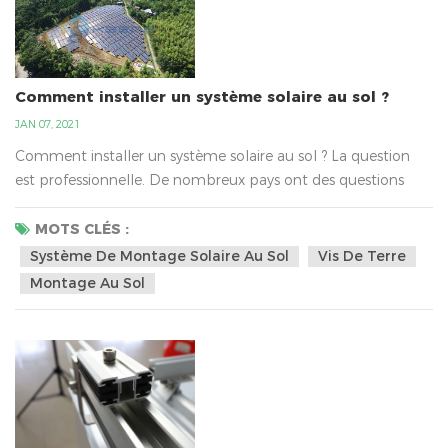
Comment installer un système solaire au sol ?
JAN 07, 2021
Comment installer un système solaire au sol ? La question
est professionnelle. De nombreux pays ont des questions
différentes sur l'installation d'un système de montage solaire
au sol , telles que la lumière du soleil, la politique nationale,
MOTS CLÉS :
le transport, les différentes altitudes, le sol, etc. Il existe des
Système De Montage Solaire Au Sol
Vis De Terre
solutions solaires au sol pour tout type de sol. Avec des
Montage Au Sol
altitudes, des nappes phréatiqu...