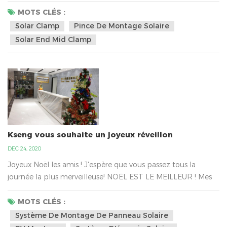
colle. C'est le meilleur moyen de maintenir fermement le
MOTS CLÉS :
panneau solaire dans le toit en tôle métallique avec la pince
Solar Clamp
Pince De Montage Solaire
solaire et il peut être presque certainement fixé à votre toit.
Solar End Mid Clamp
La taille de conception régulière ...
Kseng vous souhaite un joyeux réveillon
DEC 24, 2020
Joyeux Noël les amis ! J'espère que vous passez tous la
journée la plus merveilleuse! NOËL EST LE MEILLEUR ! Mes
collègues reçoivent une énorme livraison de cadeaux du Père
Noël. C'est le Père Noël de Kseng. Xiamen Kseng Metal Tech
MOTS CLÉS :
Co., Ltd. est la grande famille, nous travaillons ensemble
Système De Montage De Panneau Solaire
pour le secteur de l'énergie verte sur le système de montage