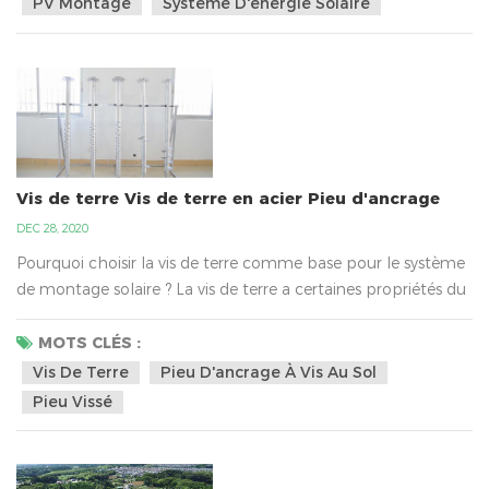
PV Montage
Système D'énergie Solaire
solaire dans le monde entier. Nous sommes un fab...
Vis de terre Vis de terre en acier Pieu d'ancrage
DEC 28, 2020
Pourquoi choisir la vis de terre comme base pour le système
de montage solaire ? La vis de terre a certaines propriétés du
produit, telles que 1000-3000 mm de longueur, 3-3,5 mm
d'épaisseur, 76 mm de diamètre extérieur et 200 mm et 220
MOTS CLÉS :
mm de diamètre de bride, etc. Les vis de terre se comparent
Vis De Terre
Pieu D'ancrage À Vis Au Sol
à d'autres fondations (béton), elles peuvent être installées
Pieu Vissé
rapidement, solides, légères, peu coûteux, ...