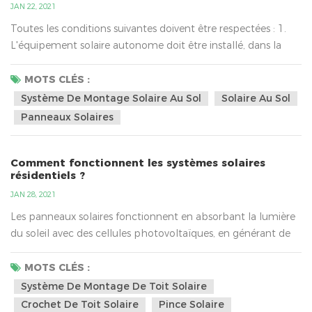
JAN 22, 2021
Toutes les conditions suivantes doivent être respectées : 1.
L'équipement solaire autonome doit être installé, dans la
mesure du possible, de manière à minimiser son effet sur
l'agrément de la zone. 2. Lorsqu'il n'est plus nécessaire,
MOTS CLÉS :
l'équipement doit être retiré dès que raisonnablement
Système De Montage Solaire Au Sol
Solaire Au Sol
possible. 3.En termes de système de montage solaire au sol ,
Panneaux Solaires
les nouvelles conditions de planification signifie...
Comment fonctionnent les systèmes solaires
résidentiels ?
JAN 28, 2021
Les panneaux solaires fonctionnent en absorbant la lumière
du soleil avec des cellules photovoltaïques, en générant de
l'énergie en courant continu (CC), puis en la convertissant en
énergie de courant alternatif (CA) utilisable à l'aide de la
MOTS CLÉS :
technologie des onduleurs. L'énergie CA circule ensuite dans
Système De Montage De Toit Solaire
le panneau électrique de la maison et est distribuée en
Crochet De Toit Solaire
Pince Solaire