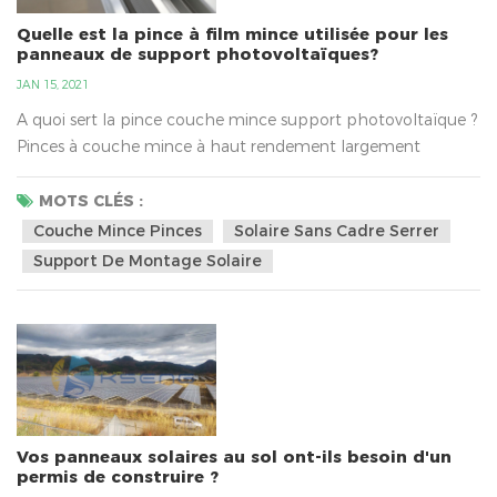
Quelle est la pince à film mince utilisée pour les
panneaux de support photovoltaïques?
JAN 15, 2021
A quoi sert la pince couche mince support photovoltaïque ?
Pinces à couche mince à haut rendement largement
utilisées dans les systèmes d'énergie solaire PV, appartiennent
aux composants de support PV, matériau de pinces à
MOTS CLÉS :
couche mince pour alliage d'aluminium, les utilisateurs
Couche Mince Pinces
Solaire Sans Cadre Serrer
peuvent être commandés en fonction des exigences
Support De Montage Solaire
concernant la taille. Pince solaire à couche mince intégrée
d'épaisseur ...
Vos panneaux solaires au sol ont-ils besoin d'un
permis de construire ?