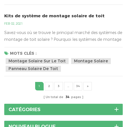
conséquence. Les systèmes d'énergie sola...
Kits de système de montage solaire de toit
FEB 02, 2021
Savez-vous où se trouve le principal marché des systèmes de
montage de toit solaire ? Pourquoi les systèmes de montage
de toit solaire sont-ils si populaires ? Selon l'analyse, le
principal marché du montage solaire sur toit est l'Asie du
MOTS CLÉS :
Sud-Est, les États-Unis, l'Australie, l'Europe, etc. Asie du sud
Montage Solaire Sur Le Toit
Montage Solaire
est: Ils utilisent principalement le système de support solaire
Panneau Solaire De Toit
de toit en fer/étain , le suppor...
1
2
3
...
34
Un total de
34
pages
CATÉGORIES
NOUVEAU BLOGUE