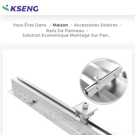
Maison
Accessoires Solaires
Vous Êtes Dans:
/
/
/
Rails De Panneau
/
Solution Économique Montage Sur Panneau Solaire Profil Trapézoïdal Montage Sur Toit Métallique Inter Clamp End Clamp Solar Mini Rail