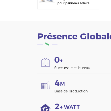
pour panneau solaire
photovoltaïque,
fixation pour clôture
Présence Global
0
+
Succursale et bureau
4
M
Base de production
2
+ WATT