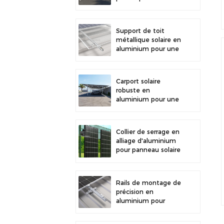
stationnement
extérieur et la
production d'énergie
Support de toit
solaire
métallique solaire en
aluminium pour une
grande durabilité et
une installation
sécurisée des
Carport solaire
panneaux
robuste en
aluminium pour une
énergie solaire
efficace et une
protection optimale
Collier de serrage en
du véhicule
alliage d'aluminium
pour panneau solaire
photovoltaïque,
fixation pour clôture
Rails de montage de
précision en
aluminium pour
toiture solaire, mini-
rails pour une