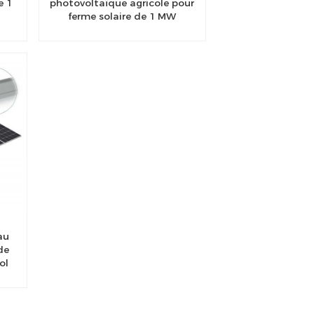
e 1
photovoltaïque agricole pour
ferme solaire de 1 MW
au
de
ol
er