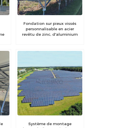
Fondation sur pieux vissés
personnalisable en acier
me
revêtu de zinc, d'aluminium
et de magnésium, support
de sol solaire
de
Système de montage