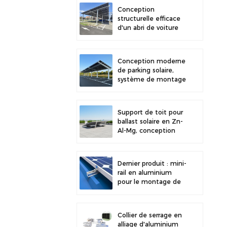
stabilité accrue
Conception
structurelle efficace
d'un abri de voiture
solaire en acier au
carbone pour une
efficacité solaire
Conception moderne
accrue
de parking solaire,
système de montage
solaire pour abri de
voiture en acier au
carbone haute
Support de toit pour
résistance
ballast solaire en Zn-
Al-Mg, conception
récente et
installation facile.
Dernier produit : mini-
rail en aluminium
pour le montage de
panneaux solaires sur
toiture métallique
Collier de serrage en
alliage d'aluminium