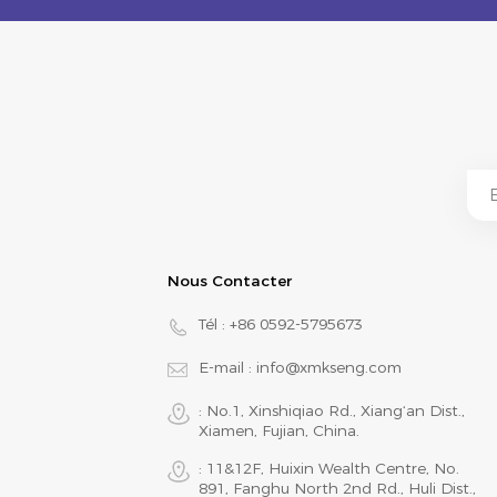
Nous Contacter
Tél :
+86 0592-5795673
E-mail :
info@xmkseng.com
: No.1, Xinshiqiao Rd., Xiang‘an Dist.,
Xiamen, Fujian, China.
: 11&12F, Huixin Wealth Centre, No.
891, Fanghu North 2nd Rd., Huli Dist.,