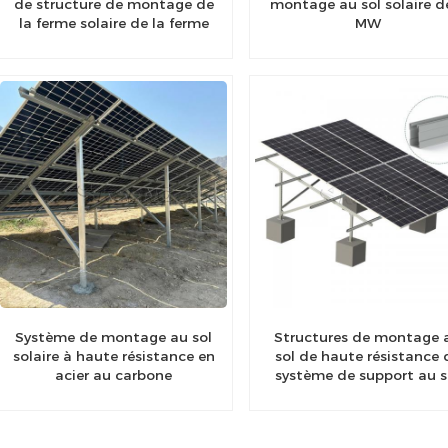
de structure de montage de
montage au sol solaire d
la ferme solaire de la ferme
MW
solaire en acier en carbone
Système de montage au sol
Structures de montage 
solaire à haute résistance en
sol de haute résistance 
acier au carbone
système de support au s
de panneau solaire d'aci
au carbone pour les
centrales solaires