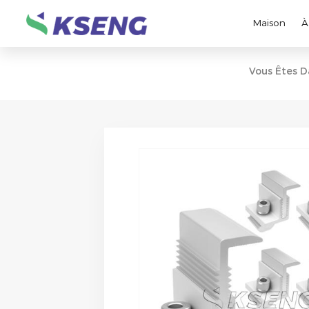
Maison
À
Vous Êtes D