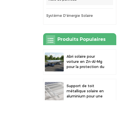
Système D'énergie Solaire
Produits Populaires
Abri solaire pour
voiture en Zn-Al-Mg
pour la protection du
stationnement
extérieur et la
production d'énergie
Support de toit
solaire
métallique solaire en
aluminium pour une
grande durabilité et
une installation
sécurisée des
Carport solaire
panneaux
robuste en aluminium
pour une énergie