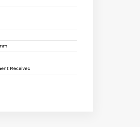
5mm
ment Received