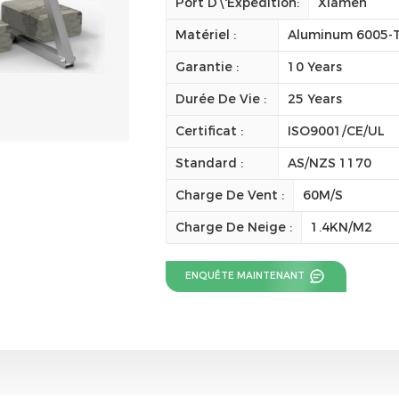
Port D\'expédition:
Xiamen
Matériel :
Aluminum 6005-T5
Garantie :
10 Years
Durée De Vie :
25 Years
Certificat :
ISO9001/CE/UL
Standard :
AS/NZS 1170
Charge De Vent :
60M/S
Charge De Neige :
1.4KN/M2
ENQUÊTE MAINTENANT