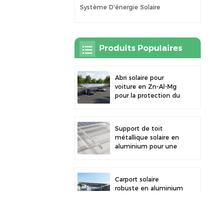
Système D'énergie Solaire
Produits Populaires
Abri solaire pour
voiture en Zn-Al-Mg
pour la protection du
stationnement
extérieur et la
production d'énergie
Support de toit
solaire
métallique solaire en
aluminium pour une
grande durabilité et
une installation
sécurisée des
Carport solaire
panneaux
robuste en aluminium
pour une énergie
solaire efficace et une
protection optimale