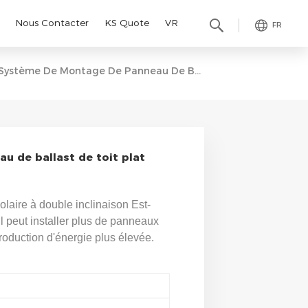
Nous Contacter
KS Quote
VR
FR
Système De Montage De Panneau De Ballast De Toit Plat Solaire De Vente Chaude
 de ballast de toit plat
olaire à double inclinaison Est-
l peut installer plus de panneaux
oduction d'énergie plus élevée.