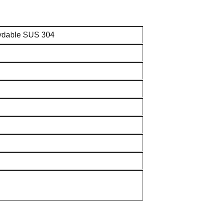
ydable SUS 304
at