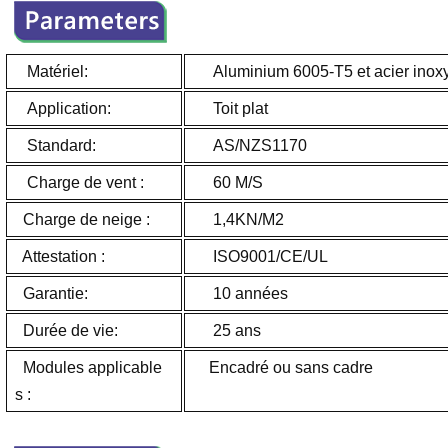
Matériel:
Aluminium 6005-T5 et acier inox
Application:
Toit pl
Standard:
AS/NZS1170
Charge de vent :
60 M/S
Charge de neige :
1,4KN/M2
Attestation :
ISO9001/CE/UL
Garantie:
10 années
Durée de vie:
25 ans
Modules applicable
Encadré ou sans cadre
s :