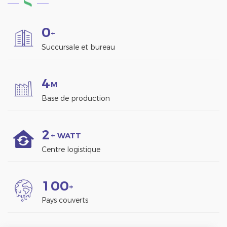
0
+
Succursale et bureau
4
M
Base de production
2
+ WATT
Centre logistique
1
0
0
+
Pays couverts