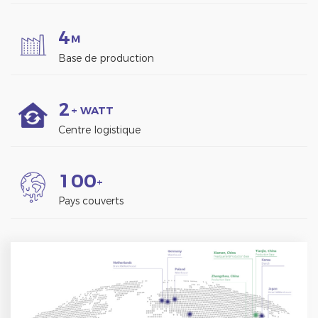
4
M
Base de production
2
+ WATT
Centre logistique
1
0
0
+
Pays couverts