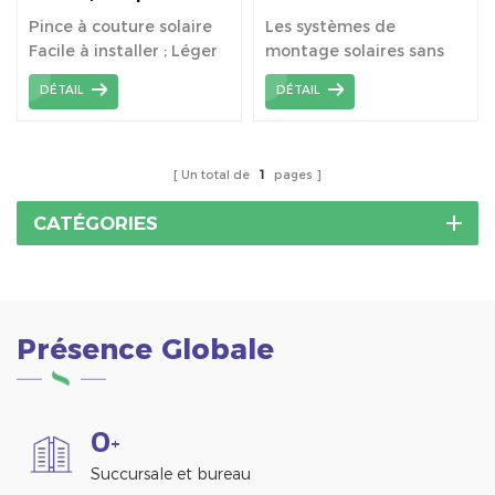
support de montage de
Pince à couture solaire
Les systèmes de
panneau solaire
Facile à installer ; Léger
montage solaires sans
et durable ; Convient à
rail sont installés en
DÉTAIL
DÉTAIL
une large gamme de
utilisant moins de
toits à joint debout.
composants.
Un total de
1
pages
CATÉGORIES
Présence Globale
0
+
Succursale et bureau