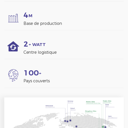
4
M
Base de production
2
+ WATT
Centre logistique
1
0
0
+
Pays couverts