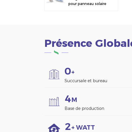
pour panneau solaire
photovoltaïque,
fixation pour clôture
Présence Global
0
+
Succursale et bureau
4
M
Base de production
2
+ WATT