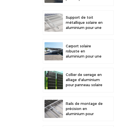
stationnement
extérieur et la
production d'énergie
Support de toit
solaire
métallique solaire en
aluminium pour une
grande durabilité et
une installation
sécurisée des
Carport solaire
panneaux
robuste en
aluminium pour une
énergie solaire
efficace et une
protection optimale
Collier de serrage en
du véhicule
alliage d'aluminium
pour panneau solaire
photovoltaïque,
fixation pour clôture
Rails de montage de
précision en
aluminium pour
toiture solaire, mini-
rails pour une