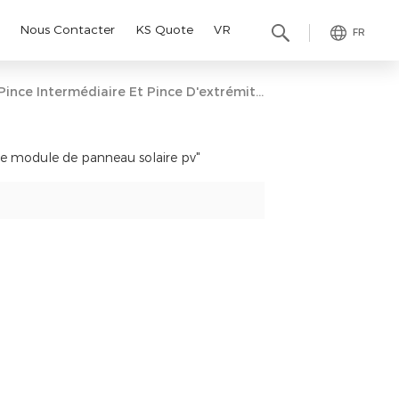
Nous Contacter
KS Quote
VR
FR
Pince Intermédiaire Et Pince D'extrémité De Module De Panneau Solaire Pv
 de module de panneau solaire pv"