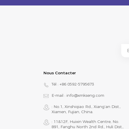
Nous Contacter
Tél :
+86 0592-5795673
E-mail :
info@xmkseng.com
: No.1, Xinshiqiao Rd., Xiang‘an Dist.,
Xiamen, Fujian, China.
: 11&12F, Huixin Wealth Centre, No.
891, Fanghu North 2nd Rd., Huli Dist.,