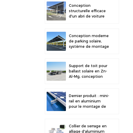
stabilité accrue
Conception
structurelle efficace
d'un abri de voiture
solaire en acier au
carbone pour une
efficacité solaire
Conception moderne
accrue
de parking solaire,
système de montage
solaire pour abri de
voiture en acier au
carbone haute
Support de toit pour
résistance
ballast solaire en Zn-
Al-Mg, conception
récente et
installation facile.
Dernier produit : mini-
rail en aluminium
pour le montage de
panneaux solaires sur
toiture métallique
Collier de serrage en
alliage d'aluminium