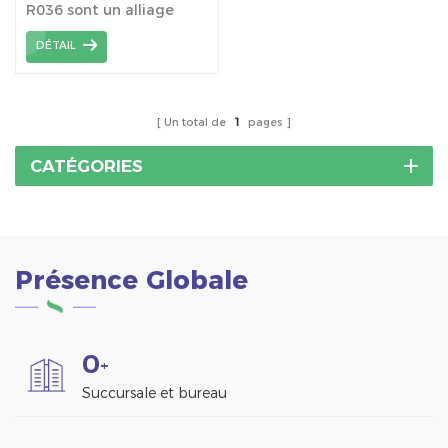
R036 sont un alliage
d'aluminium 6005-T5 qui
DÉTAIL
contient des éléments
d'alliage de magnésium
et de silicium pour la
structure des centrales
Un total de
1
pages
solaires.
CATÉGORIES
Présence Globale
0
+
Succursale et bureau