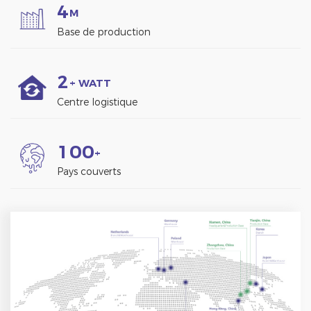
4
M
Base de production
2
+ WATT
Centre logistique
1
0
0
+
Pays couverts