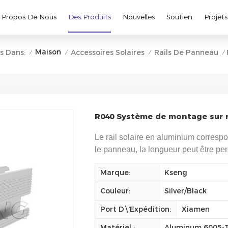
 Propos De Nous
Des Produits
Nouvelles
Soutien
Projets
Maison
s Dans:
Accessoires Solaires
Rails De Panneau
/
/
/
/
R040 Système de montage sur r
Le rail solaire en aluminium corresp
le panneau, la longueur peut être pe
Marque:
Kseng
Couleur:
Silver/Black
Port D\'expédition:
Xiamen
Matériel :
Aluminum 6005-