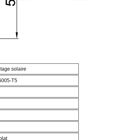
tage solaire
6005-T5
plat