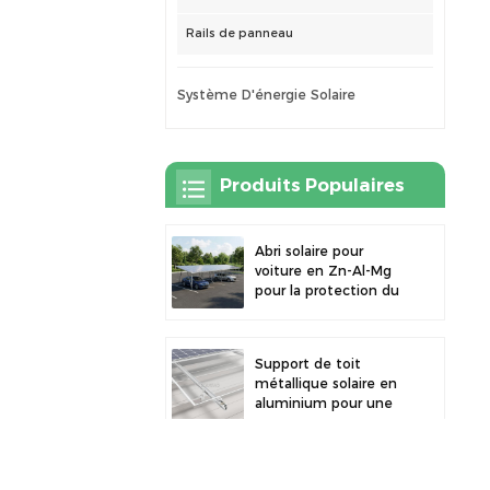
Rails de panneau
Système D'énergie Solaire
Produits Populaires
Abri solaire pour
voiture en Zn-Al-Mg
pour la protection du
stationnement
extérieur et la
production d'énergie
Support de toit
solaire
métallique solaire en
aluminium pour une
grande durabilité et
une installation
sécurisée des
Carport solaire
panneaux