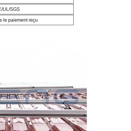
E/UL/SGS
ès le paiement reçu