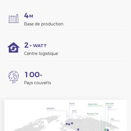
4
M
Base de production
2
+ WATT
Centre logistique
1
0
0
+
Pays couverts