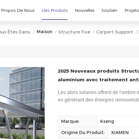
 Propos De Nous
Des Produits
Nouvelles
Soutien
Projets
Maison
ous Êtes Dans:
Structure Fixe
Carport-Support
/
/
/
/
2025 Nouveaux produits Structu
aluminium avec traitement ant
Les abris solaires offrent de l'ombre e
en générant des énergies renouvelabl
Marque:
Kseng
Origine Du Produit:
XIAMEN