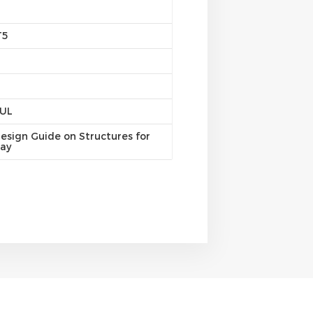
T5
/UL
esign Guide on Structures for
ray