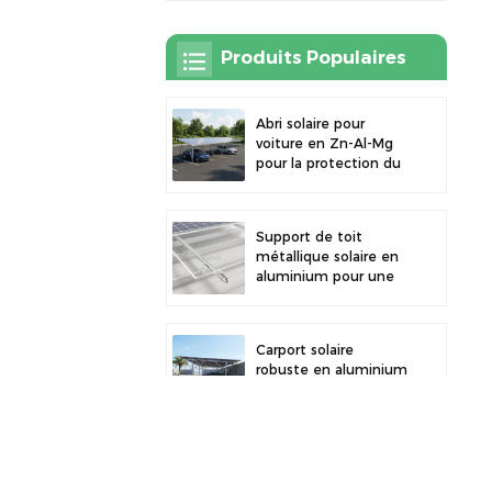
Produits Populaires
Abri solaire pour
voiture en Zn-Al-Mg
pour la protection du
stationnement
extérieur et la
production d'énergie
Support de toit
solaire
métallique solaire en
aluminium pour une
grande durabilité et
une installation
sécurisée des
Carport solaire
panneaux
robuste en aluminium
pour une énergie
solaire efficace et une
protection optimale
du véhicule
Collier de serrage en
alliage d'aluminium