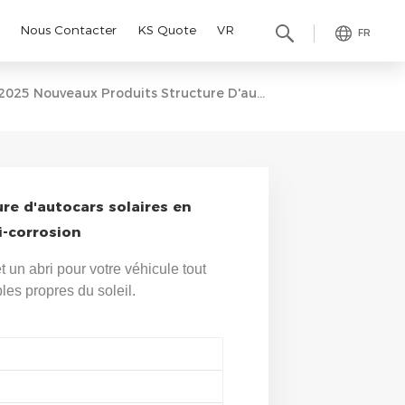
Nous Contacter
KS Quote
VR
FR
2025 Nouveaux Produits Structure D'autocars Solaires En Aluminium Avec Traitement Anti-Corrosion
re d'autocars solaires en
i-corrosion
t un abri pour votre véhicule tout
es propres du soleil.