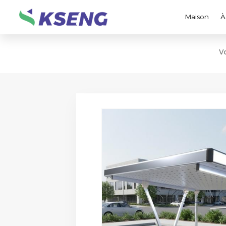
Maison
À
V