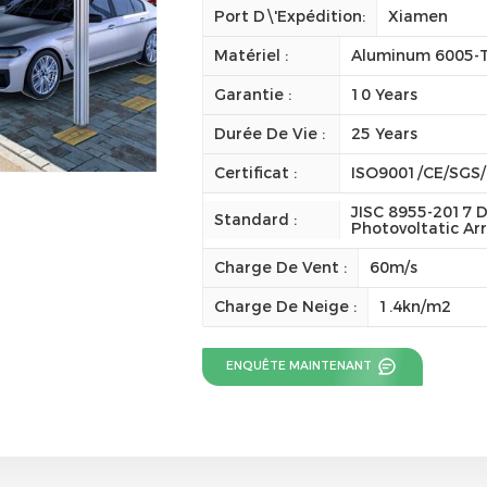
Port D\'expédition:
Xiamen
Matériel :
Aluminum 6005-
Garantie :
10 Years
Durée De Vie :
25 Years
Certificat :
ISO9001/CE/SGS
JISC 8955-2017 D
Standard :
Photovoltatic Ar
Charge De Vent :
60m/s
Charge De Neige :
1.4kn/m2
ENQUÊTE MAINTENANT