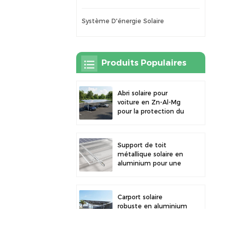
Système D'énergie Solaire
Produits Populaires
Abri solaire pour
voiture en Zn-Al-Mg
pour la protection du
stationnement
extérieur et la
production d'énergie
Support de toit
solaire
métallique solaire en
aluminium pour une
grande durabilité et
une installation
sécurisée des
Carport solaire
panneaux
robuste en aluminium
pour une énergie
solaire efficace et une