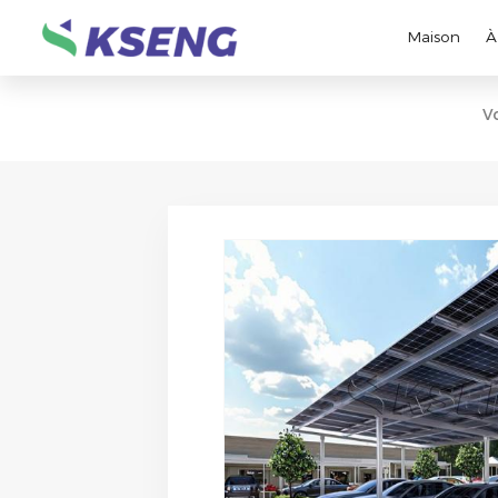
Maison
À
V