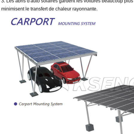
3. Les abris d'auto solaires gardent les voitures beaucoup plus 
minimisent le transfert de chaleur rayonnante.