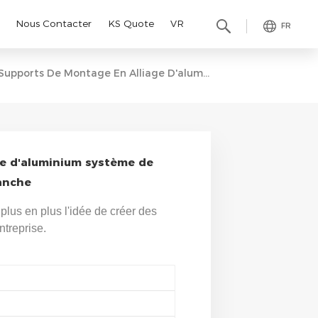
Nous Contacter
KS Quote
VR
FR
Supports De Montage En Alliage D'aluminium Système De Montage De Carport Solaire Étanche
e d'aluminium système de
anche
plus en plus l'idée de créer des
treprise.