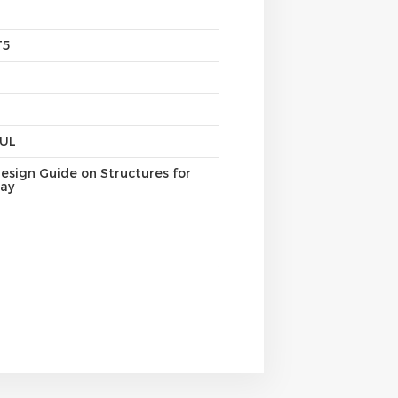
T5
/UL
esign Guide on Structures for
ray