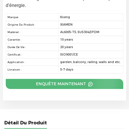
d'énergie.
Kseng
Marque:
XIAMEN
Origine Du Produit:
AL6005-T5, SUS304,EPDM
Matériel :
10 years
Garantie :
20 years
Durée De Vie :
ISO9001/CE
Certificat :
garden, balcony, railing, walls and etc.
Application :
5-7 days
Livraison :
ENQUÊTE MAINTENANT
Détail Du Produit