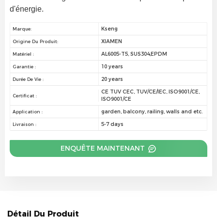
d'énergie.
Kseng
Marque:
XIAMEN
Origine Du Produit:
AL6005-T5, SUS304,EPDM
Matériel :
10 years
Garantie :
20 years
Durée De Vie :
CE TUV CEC, TUV/CE/IEC, ISO9001/CE,
Certificat :
ISO9001/CE
garden, balcony, railing, walls and etc.
Application :
5-7 days
Livraison :
ENQUÊTE MAINTENANT
Détail Du Produit