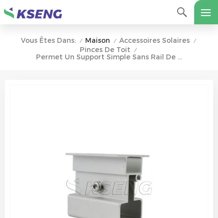
Maison
Accessoires Solaires
Vous Êtes Dans:
/
/
/
Pinces De Toit
/
Permet Un Support Simple Sans Rail De Panneau Solaire Pour Le Système De Montage Pv De Toit En Métal