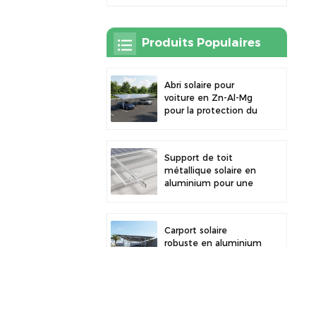
Produits Populaires
Abri solaire pour
voiture en Zn-Al-Mg
pour la protection du
stationnement
extérieur et la
production d'énergie
Support de toit
solaire
métallique solaire en
aluminium pour une
grande durabilité et
une installation
sécurisée des
Carport solaire
panneaux
robuste en aluminium
pour une énergie
solaire efficace et une
protection optimale
du véhicule
Collier de serrage en
alliage d'aluminium