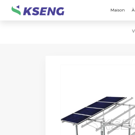
Maison
À
V