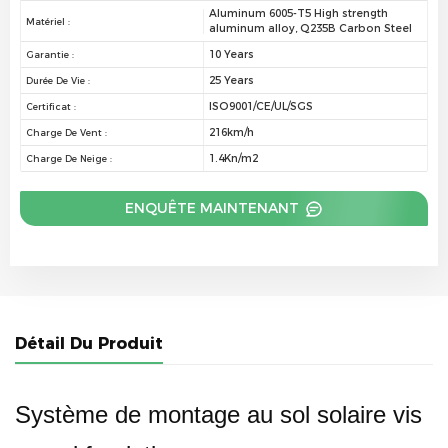
Aluminum 6005-T5 High strength
Matériel :
aluminum alloy, Q235B Carbon Steel
10 Years
Garantie :
25 Years
Durée De Vie :
ISO9001/CE/UL/SGS
Certificat :
216km/h
Charge De Vent :
1.4Kn/m2
Charge De Neige :
ENQUÊTE MAINTENANT
Détail Du Produit
Système de montage au sol solaire vis