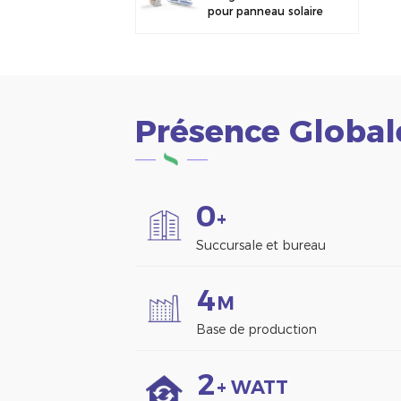
pour panneau solaire
photovoltaïque,
fixation pour clôture
Présence Global
0
+
Succursale et bureau
4
M
Base de production
2
+ WATT