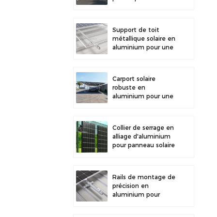
stationnement
extérieur et la
production d'énergie
Support de toit
solaire
métallique solaire en
aluminium pour une
grande durabilité et
une installation
sécurisée des
Carport solaire
panneaux
robuste en
aluminium pour une
énergie solaire
efficace et une
protection optimale
Collier de serrage en
du véhicule
alliage d'aluminium
pour panneau solaire
photovoltaïque,
fixation pour clôture
Rails de montage de
précision en
aluminium pour
toiture solaire, mini-
rails pour une