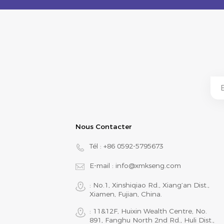
Nous Contacter
Tél :
+86 0592-5795673
E-mail :
info@xmkseng.com
: No.1, Xinshiqiao Rd., Xiang‘an Dist.,
Xiamen, Fujian, China.
: 11&12F, Huixin Wealth Centre, No.
891, Fanghu North 2nd Rd., Huli Dist.,