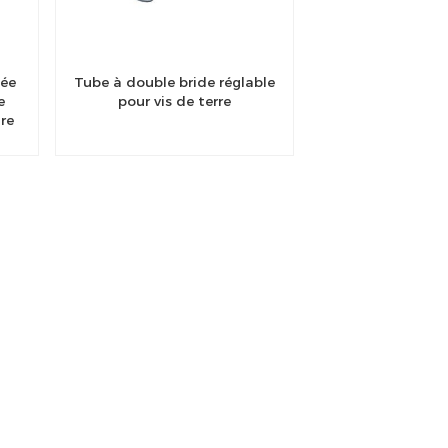
sée
Tube à double bride réglable
e
pour vis de terre
re