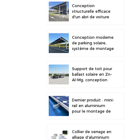
stabilité accrue
Conception
structurelle efficace
d'un abri de voiture
solaire en acier au
carbone pour une
efficacité solaire
Conception moderne
accrue
de parking solaire,
système de montage
solaire pour abri de
voiture en acier au
carbone haute
Support de toit pour
résistance
ballast solaire en Zn-
Al-Mg, conception
récente et
installation facile.
Dernier produit : mini-
rail en aluminium
pour le montage de
panneaux solaires sur
toiture métallique
Collier de serrage en
alliage d'aluminium