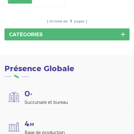
suspension en acier
inoxydable SUS 304.
Un total de
1
pages
CATÉGORIES
Présence Globale
0
+
Succursale et bureau
4
M
Base de production