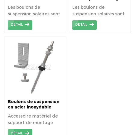
inoxydable pour
de panneaux solaires
Les boulons de
Les boulons de
montage solaire
suspension solaires sont
suspension solaires sont
très couramment utilisés
très couramment utilisés
DÉTAIL
DÉTAIL
pour les systèmes de
pour les systèmes de
montage de toits
montage de toit solaire,
solaires, en particulier
en particulier les toits
les toits métalliques .
métalliques .
Boulons de suspension
en acier inoxydable
pour système de
Accessoire matériel de
montage de toit solaire
support de montage
PV
solaire pour boulon de
DÉTAIL