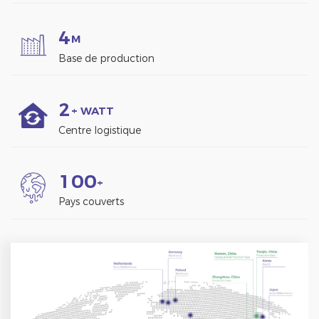
4
M
Base de production
2
+ WATT
Centre logistique
1
0
0
+
Pays couverts