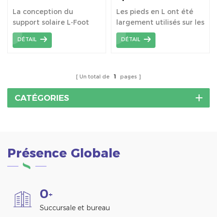
métal 50 * 80mm L
pour montage sur toit
La conception du
Les pieds en L ont été
accessoire solaire de
solaire
support solaire L-Foot
largement utilisés sur les
pied
fournit un système de
toits universels en tôle
DÉTAIL
DÉTAIL
montage solaire à faible
ondulée.
coût .
Un total de
1
pages
CATÉGORIES
Présence Globale
0
+
Succursale et bureau