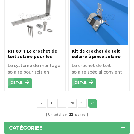
RH-0011 Le crochet de
Kit de crochet de toit
toit solaire pour les
solaire à pince solaire
systèmes de montage
pour toit trapézoïdal
Le système de montage
Le crochet de toit
de toit en bardeaux
solaire pour toit en
solaire spécial convient
bardeaux est un système
au toit trapézoïdal.
DÉTAIL
DÉTAIL
de montage latéral, une
installation rapide, une
économie de temps et
1
...
20
21
22
d'argent, une efficacité
élevée.
Un total de
22
pages
CATÉGORIES