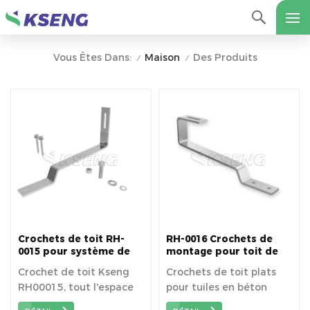
Maison
Des Produits
Vous Êtes Dans:
/
/
Crochets de toit RH-
RH-0016 Crochets de
0015 pour système de
montage pour toit de
montage de toit de
tuiles plates solaires
Crochet de toit Kseng
Crochets de toit plats
tuiles plates solaires
RH00015, tout l'espace
pour tuiles en béton
disponible sur le toit