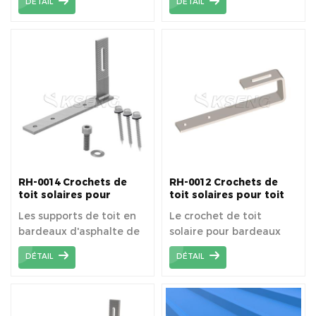
DÉTAIL
DÉTAIL
peut être pleinement
utilisé.
RH-0014 Crochets de
RH-0012 Crochets de
toit solaires pour
toit solaires pour toit
bardeaux d'asphalte
en bardeaux d'asphalte
Les supports de toit en
Le crochet de toit
bardeaux d'asphalte de
solaire pour bardeaux
Kseng sont légers et
d'asphalte est facile à
DÉTAIL
DÉTAIL
réduisent la difficulté de
installer et offre une
transport.
sécurité élevée.