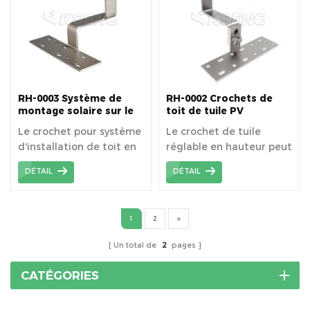
installer des rails.
RH-0003 Système de
RH-0002 Crochets de
montage solaire sur le
toit de tuile PV
toit avec crochets pour
réglables en hauteur
Le crochet pour système
Le crochet de tuile
tuiles
pour toit en pente
d'installation de toit en
réglable en hauteur peut
tuiles est spécialement
être utilisé pour une
DÉTAIL
DÉTAIL
conçu pour l'installation
installation solaire sur un
de toits en tuiles et peut
toit de tuile plat
être utilisé en toute
résidentiel incliné ou un
1
2
sécurité pour
toit de tuile incurvé
l'installation de
(tuile espagnole, S).
Un total de
2
pages
systèmes
photovoltaïques.
CATÉGORIES