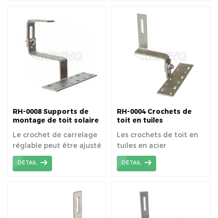
PV sur toit en tuiles.
PV sur toit en tuiles
espagnoles / romaines /
en argile / incurvées.
RH-0008 Supports de
RH-0004 Crochets de
montage de toit solaire
toit en tuiles
Crochets de toit
espagnoles réglables
Le crochet de carrelage
Les crochets de toit en
réglable peut être ajusté
tuiles en acier
horizontalement et
inoxydable sont
DÉTAIL
DÉTAIL
verticalement, ce qui
spécialement conçus
donne plus de
pour le système de
polyvalence que le
montage solaire de toit
crochet de carrelage
en tuiles, ancrés sur la
ordinaire.
poutre de toit pour