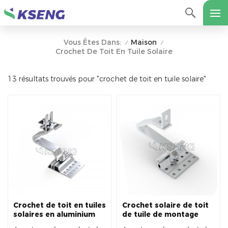
Maison
Vous Êtes Dans:
/
/
Crochet De Toit En Tuile Solaire
13 résultats trouvés pour "crochet de toit en tuile solaire"
Crochet de toit en tuiles
Crochet solaire de toit
solaires en aluminium
de tuile de montage
réglable pour l'Europe
solaire en alliage