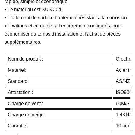
rapide, simple et économique.
• Le matériau est SUS 304
• Traitement de surface hautement résistant à la corrosion
• Fixations et écrou de rail entièrement configurés, pour
économiser du temps d'installation et l'achat de pièces
supplémentaires.
Nom du produit :
Crochet s
Matériel:
Acier in
Standard:
AS/NZS 
Attestation :
ISO9001
Charge de vent :
60M/S
Charge de neige :
1.4KN/M
Garantie:
10 anné