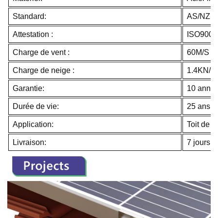
Standard:
AS/NZS 
Attestation :
ISO9001
Charge de vent :
60M/S
Charge de neige :
1.4KN/M
Garantie:
10 anné
Durée de vie:
25 ans
Application:
Toit de t
Livraison:
7 jours 