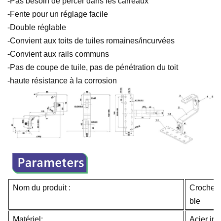
-Pas besoin de percer dans les carreaux
-Fente pour un réglage facile
-Double réglable
-Convient aux toits de tuiles romaines/incurvées
-Convient aux rails communs
-Pas de coupe de tuile, pas de pénétration du toit
-haute résistance à la corrosion
Nom du produit :
Crochet d
ble
Matériel:
Acier in