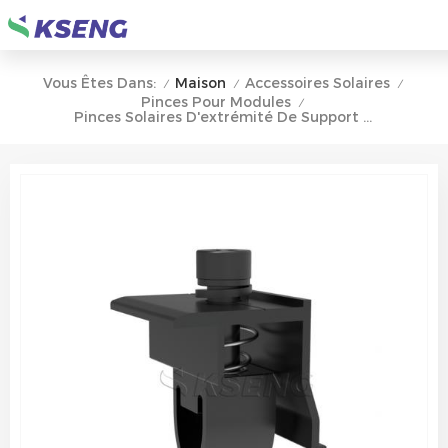
Maison
Accessoires Solaires
Vous Êtes Dans:
/
/
/
Pinces Pour Modules
/
Pinces Solaires D'extrémité De Support De Montage PV Pour Montage De Panneaux Solaires En Aluminium Sur Le Toit