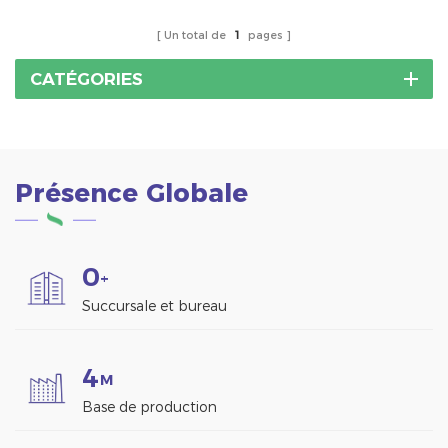
solaire résidentiels,
trapézoïdale ou trimdek.
commerciaux et
Un total de
1
pages
industriels.
CATÉGORIES
Présence Globale
0
+
Succursale et bureau
4
M
Base de production