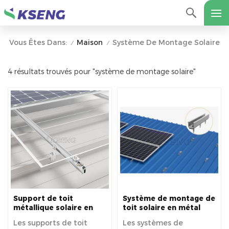
Maison
Système De Montage Solaire
Vous Êtes Dans:
/
/
4 résultats trouvés pour "système de montage solaire"
Support de toit
Système de montage de
métallique solaire en
toit solaire en métal
aluminium pour une
sans rail
Les supports de toit
Les systèmes de
grande durabilité et une