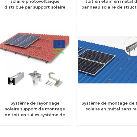
solaire photovoltaïque
toit en étain en métal 
distribué par support solaire
panneau solaire de struct
BIPV
de picovolte de coutur
debout de toit en méta
Système de rayonnage
Système de montage de t
solaire support de montage
solaire en métal sans ra
de toit en tuiles système de
structure de toit PV