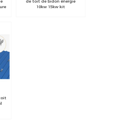
de
de toit de bidon énergie
ure
10kw 15kw kit
e
photovoltaïque système de
l
montage de toit solaire pour
la maison
oit
il