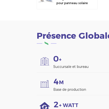
pour panneau solaire
photovoltaïque,
fixation pour clôture
Présence Global
0
+
Succursale et bureau
4
M
Base de production
2
+ WATT