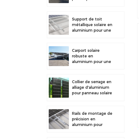
stationnement
extérieur et la
production d'énergie
Support de toit
solaire
métallique solaire en
aluminium pour une
grande durabilité et
une installation
sécurisée des
Carport solaire
panneaux
robuste en
aluminium pour une
énergie solaire
efficace et une
protection optimale
Collier de serrage en
du véhicule
alliage d'aluminium
pour panneau solaire
photovoltaïque,
fixation pour clôture
Rails de montage de
précision en
aluminium pour
toiture solaire, mini-
rails pour une