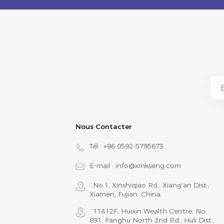
Nous Contacter
Tél :
+86 0592-5795673
E-mail :
info@xmkseng.com
: No.1, Xinshiqiao Rd., Xiang‘an Dist.,
Xiamen, Fujian, China.
: 11&12F, Huixin Wealth Centre, No.
891, Fanghu North 2nd Rd., Huli Dist.,