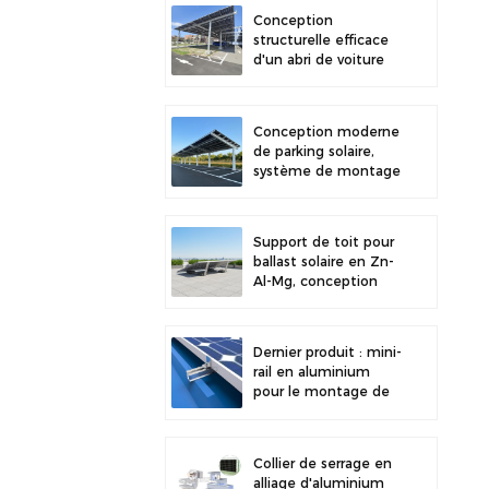
stabilité accrue
Conception
structurelle efficace
d'un abri de voiture
solaire en acier au
carbone pour une
efficacité solaire
Conception moderne
accrue
de parking solaire,
système de montage
solaire pour abri de
voiture en acier au
carbone haute
Support de toit pour
résistance
ballast solaire en Zn-
Al-Mg, conception
récente et
installation facile.
Dernier produit : mini-
rail en aluminium
pour le montage de
panneaux solaires sur
toiture métallique
Collier de serrage en
alliage d'aluminium