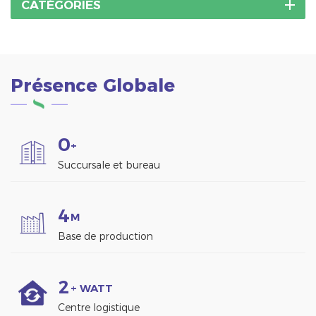
support peut être
CATÉGORIES
installé avec une
installation rapide et
économisez vos coûts de
main-d'œuvre.
Présence Globale
0
+
Succursale et bureau
4
M
Base de production
2
+ WATT
Centre logistique