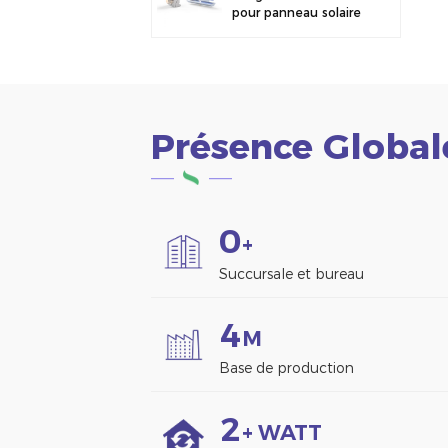
pour panneau solaire
photovoltaïque,
fixation pour clôture
Présence Global
0
+
Succursale et bureau
4
M
Base de production
2
+ WATT