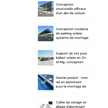
stabilité accrue
Conception
structurelle efficace
d'un abri de voiture
solaire en acier au
carbone pour une
efficacité solaire
Conception moderne
accrue
de parking solaire,
système de montage
solaire pour abri de
voiture en acier au
carbone haute
Support de toit pour
résistance
ballast solaire en Zn-
Al-Mg, conception
récente et
installation facile.
Dernier produit : mini-
rail en aluminium
pour le montage de
panneaux solaires sur
toiture métallique
Collier de serrage en
alliage d'aluminium