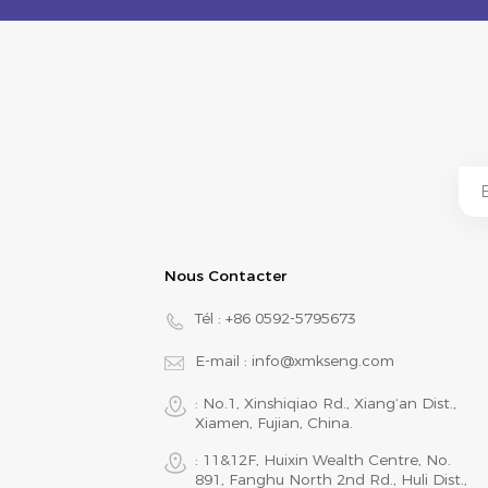
Nous Contacter
Tél :
+86 0592-5795673
E-mail :
info@xmkseng.com
: No.1, Xinshiqiao Rd., Xiang‘an Dist.,
Xiamen, Fujian, China.
: 11&12F, Huixin Wealth Centre, No.
891, Fanghu North 2nd Rd., Huli Dist.,