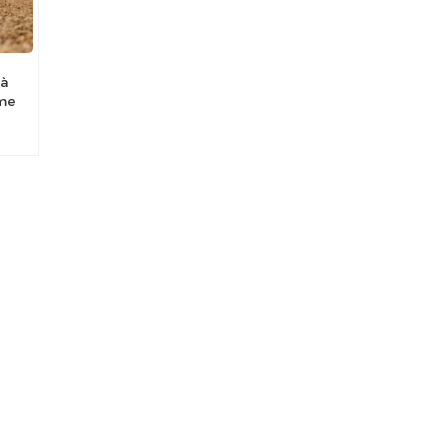
 à
rme