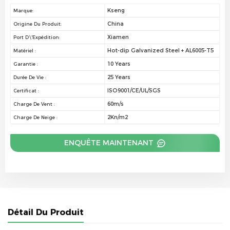
Kseng
Marque:
China
Origine Du Produit:
Xiamen
Port D\'expédition:
Hot-dip Galvanized Steel + AL6005-T5
Matériel :
10 Years
Garantie :
25 Years
Durée De Vie :
ISO9001/CE/UL/SGS
Certificat :
60m/s
Charge De Vent :
2Kn/m2
Charge De Neige :
ENQUÊTE MAINTENANT
Détail Du Produit