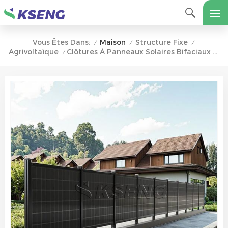
Maison
Structure Fixe
Vous Êtes Dans:
/
/
/
Agrivoltaïque
Clôtures À Panneaux Solaires Bifaciaux Verticaux Peu Encombrants Pour Une Utilisation À Long Terme
/