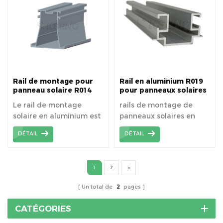
Fasten sont de bonne
qualité avec un prix de
rails solaires rentable. 3.
Les rails solaires
conviennent
parfaitement à une
installation sur un toit
en métal. 4. De
Rail de montage pour
Rail en aluminium R019
nombreuses solutions
panneau solaire R014
pour panneaux solaires
pour répondre aux
Le rail de montage
rails de montage de
différentes exigences
solaire en aluminium est
panneaux solaires en
des clients. 5. Isolation
fabriqué en alliage
aluminium
haute résistance, anti-
DÉTAIL
DÉTAIL
d'aluminium extrudé à
UV et haute fréquence.
haute résistance.
6. Anti-corrosif,
résistance chimique et
1
2
résistance aux
intempéries.
Un total de
2
pages
CATÉGORIES