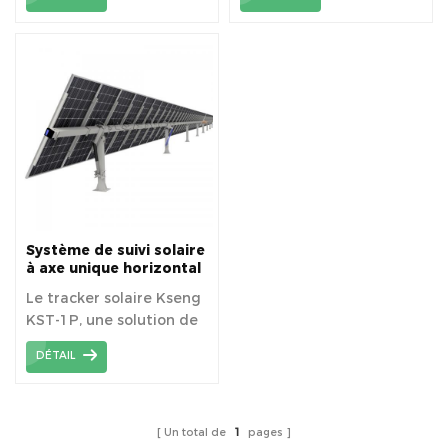
production d'énergie
les modules bifaciaux,
photovoltaïque de 15 à
convient aux zones de
30 % chaque année.
charge de vent moyenne
à élevée.
Système de suivi solaire
à axe unique horizontal
KST-1P One Portrait
Le tracker solaire Kseng
KST-1P, une solution de
suivi solaire économique
DÉTAIL
pour les terrains plats ou
en pente.
Un total de
1
pages