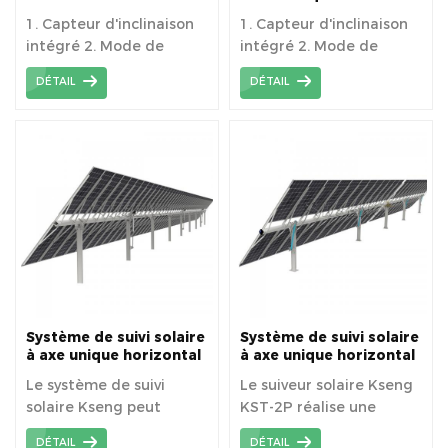
terrestre Supports
axe unique
1. Capteur d'inclinaison
1. Capteur d'inclinaison
solaires d'inclinaison à
intégré 2. Mode de
intégré 2. Mode de
poteau unique Montage
sur panneau de système
protection contre le vent
protection contre le vent
DÉTAIL
DÉTAIL
de suivi solaire
intelligent 3. Augmenter
intelligent 3.
la production d'énergie
Augmentation de la
de 10 à 25 % 4.
production d'énergie de
Alimentation CA ou
15 à 35 % 4.
auto-alimentation en
Alimentation CA ou
option
auto-alimentation en
option
Système de suivi solaire
Système de suivi solaire
à axe unique horizontal
à axe unique horizontal
à double portrait KST-
à double portrait KST-
Le système de suivi
Le suiveur solaire Kseng
2PM
2P
solaire Kseng peut
KST-2P réalise une
augmenter la
bonne combinaison avec
DÉTAIL
DÉTAIL