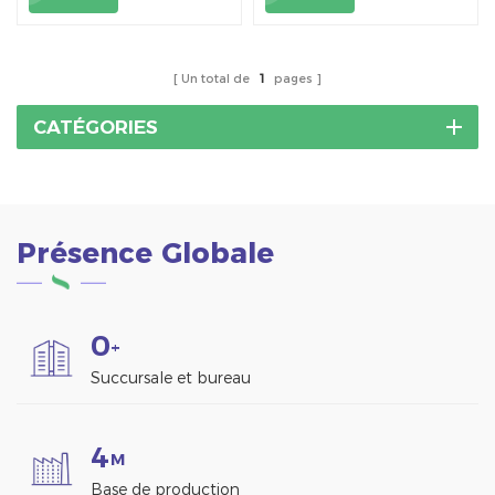
spécialement conçus
niveau différente pour
pour le système de
l'installation du rail.
montage solaire de toit
en tuiles, ancrés sur la
Un total de
1
pages
poutre de toit pour
installer des rails.
CATÉGORIES
Présence Globale
0
+
Succursale et bureau
4
M
Base de production