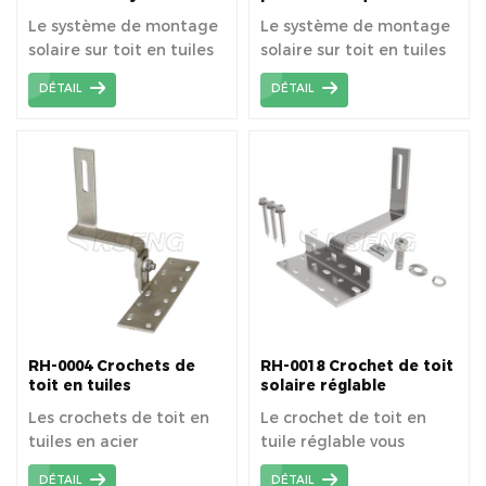
pour tuiles de toit
pour toit en tuiles
Le système de montage
Le système de montage
solaire sur toit en tuiles
solaire sur toit en tuiles
est conçu pour
est conçu pour
DÉTAIL
DÉTAIL
l'installation de modules
l'installation de modules
PV sur toit en tuiles.
PV sur toit en tuiles
espagnoles / romaines /
en argile / incurvées.
RH-0004 Crochets de
RH-0018 Crochet de toit
toit en tuiles
solaire réglable
espagnoles réglables
Les crochets de toit en
Le crochet de toit en
tuiles en acier
tuile réglable vous
inoxydable sont
donne une hauteur de
DÉTAIL
DÉTAIL