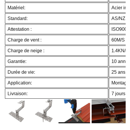
Matériel:
Acier in
Standard:
AS/NZS 
Attestation :
ISO9001
Charge de vent :
60M/S
Charge de neige :
1.4KN/M
Garantie:
10 anné
Durée de vie:
25 ans
Application:
Montage s
Livraison:
7 jours 