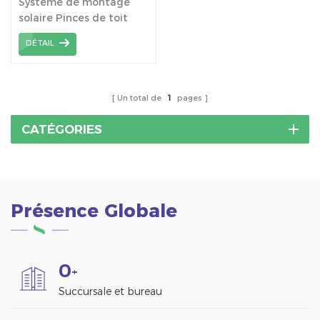
Système de montage
solaire sans rail
solaire Pinces de toit
Sola en forme de U
DÉTAIL
Un total de
1
pages
CATÉGORIES
Présence Globale
0
+
Succursale et bureau