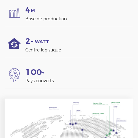
4
M
Base de production
2
+ WATT
Centre logistique
1
0
0
+
Pays couverts