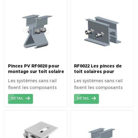
tôles de toiture en
métal.
Pinces PV RF0020 pour
RF0022 Les pinces de
montage sur toit solaire
toit solaires pour
sans rail
système PV sans rail
Les systèmes sans rail
Les systèmes sans rail
fixent les composants
fixent les composants
directement sur le toit
directement sur le toit
DÉTAIL
DÉTAIL
pour supporter les
pour supporter les
modules solaires.
modules solaires.