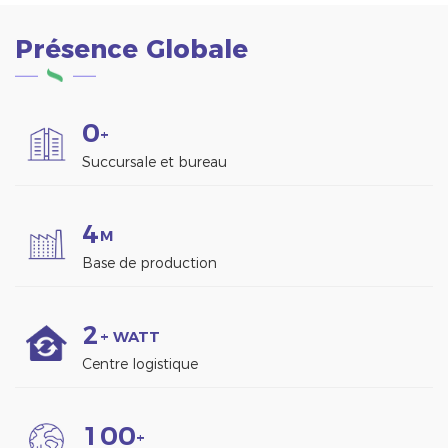
Présence Globale
0
+
Succursale et bureau
4
M
Base de production
2
+ WATT
Centre logistique
1
0
0
+