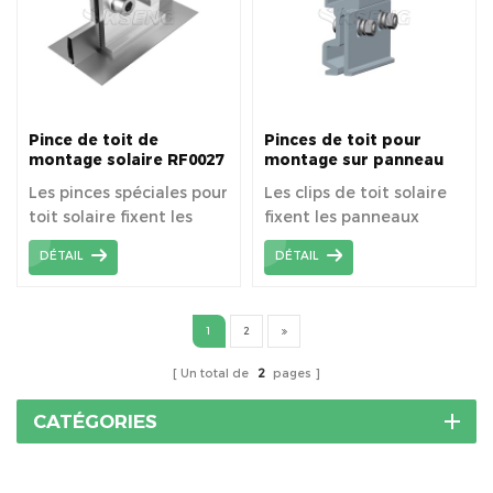
Pince de toit de
Pinces de toit pour
montage solaire RF0027
montage sur panneau
pour toit en métal
solaire RF0028 ou pinces
Les pinces spéciales pour
Les clips de toit solaire
spécial
de toit Pv
toit solaire fixent les
fixent les panneaux
panneaux solaires
solaires directement aux
DÉTAIL
DÉTAIL
directement sur les toits
toits métalliques à joints
métalliques à joint
debout sans perçage.
debout sans perçage.
1
2
Un total de
2
pages
CATÉGORIES