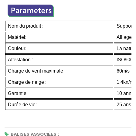
Nom du produit :
Support 
Matériel:
Alliage 
Couleur:
La natur
Attestation :
ISO9001
Charge de vent maximale :
60m/s
Charge de neige :
1.4kn/m
Garantie:
10 anné
Durée de vie:
25 ans
BALISES ASSOCIÉES :