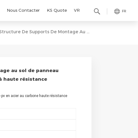
Nous Contacter
KS Quote
VR
FR
Structure De Supports De Montage Au Sol De Panneau Solaire Pv En Acier Au Carbone À Haute Résistance
age au sol de panneau
 à haute résistance
pv en acier au carbone haute résistance