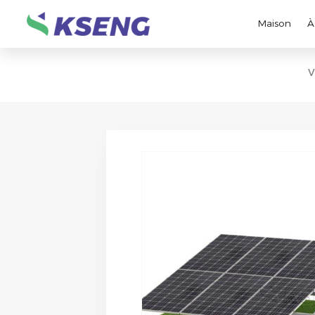
Maison
À
V