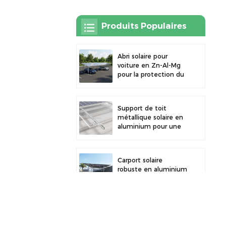
Produits Populaires
Abri solaire pour
voiture en Zn-Al-Mg
pour la protection du
stationnement
extérieur et la
production d'énergie
Support de toit
solaire
métallique solaire en
aluminium pour une
grande durabilité et
une installation
sécurisée des
Carport solaire
panneaux
robuste en aluminium
pour une énergie
solaire efficace et une
protection optimale
du véhicule
Collier de serrage en
alliage d'aluminium