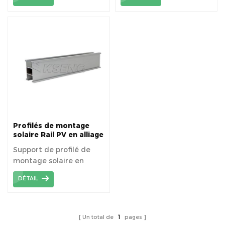
solaire de toit en tuiles.
solaires.
Profilés de montage
solaire Rail PV en alliage
d'aluminium
Support de profilé de
montage solaire en
alliage d'aluminium
DÉTAIL
6005-T5—rails Pv.
Un total de
1
pages