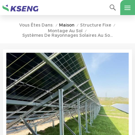
Maison
Structure Fixe
Vous Êtes Dans:
/
/
/
Montage Au Sol
/
Systèmes De Rayonnages Solaires Au Sol En Acier Revêtu De Zn-Al-Mg À Haute Durabilité