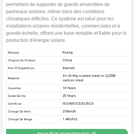
permettant de supporter de grands ensembles de
panneaux solaires, même dans des conditions
climatiques difficiles.
Ce système est idéal pour les
installations solaires résidentielles, commerciales et à
grande échelle, offrant une base rentable et fiable pour la
production d'énergie solaire.
Kseng
Marque:
China
Origine Du Produit:
Xiamen
Port D\'expédition:
Zn-Al-Mg coated steel or Q235B
Matériel :
carbon steel
10 Years
Garantie :
25 Years
Durée De Vie :
ISO9001/CE/UL/SGS
Certificat :
216km/h
Charge De Vent :
1.4Kn/m2
Charge De Neige :